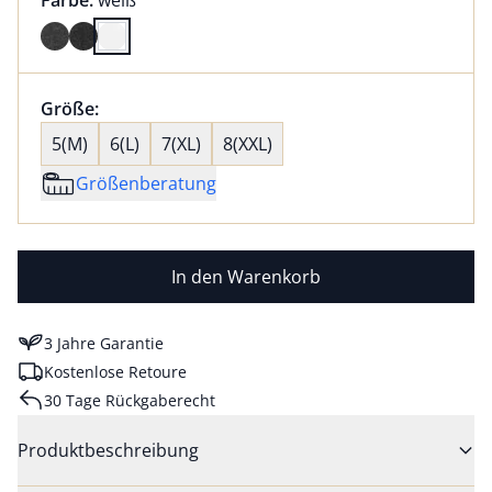
Farbe:
weiß
Farbe weiß ausgewählt
Größenauswahl:
Größe:
nichts ausgewählt
5(M)
6(L)
7(XL)
8(XXL)
Größenberatung
In den Warenkorb
3 Jahre Garantie
Kostenlose Retoure
30 Tage Rückgaberecht
Produktbeschreibung