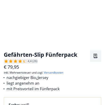
Gefährten-Slip Fünferpack
Merkz
4,4 (26)
€
79,95
inkl. Mehrwertsteuer und zzgl.
Versandkosten
nachgiebiger Bio¿Jersey
liegt angenehm an
mit Preisvorteil im Fünferpack
Farbauswahl:
aktuell ausgewählt: