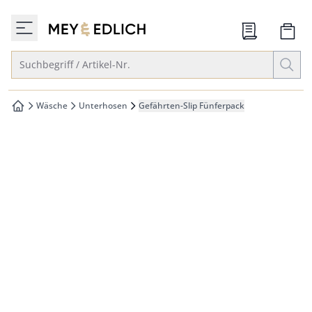
che springen
zur Startseite
vigation springen
Suche öffnen
Suchbegriff / Artikel-Nr.
inhalt springen
oter springen
Wäsche
Unterhosen
Gefährten-Slip Fünferpack
zur Startseite
hnellanmeldung springen