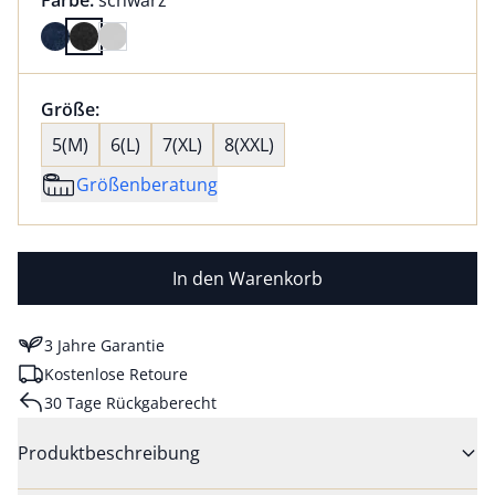
Farbe:
schwarz
Farbe schwarz ausgewählt
Größenauswahl:
Größe:
nichts ausgewählt
5(M)
6(L)
7(XL)
8(XXL)
Größenberatung
In den Warenkorb
3 Jahre Garantie
Kostenlose Retoure
30 Tage Rückgaberecht
Produktbeschreibung