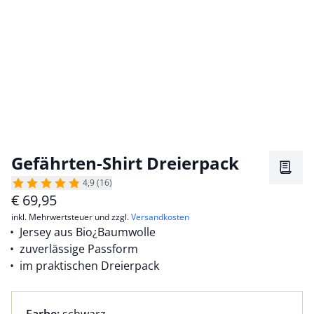
Gefährten-Shirt Dreierpack
Merkz
4,9 (16)
€
69,95
inkl. Mehrwertsteuer und zzgl.
Versandkosten
Jersey aus Bio¿Baumwolle
zuverlässige Passform
im praktischen Dreierpack
Farbauswahl:
aktuell ausgewählt: