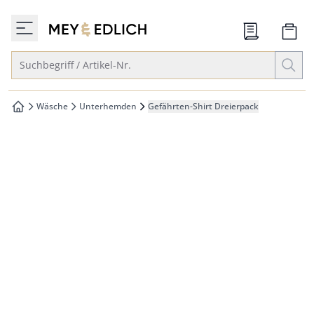
che springen
zur Startseite
vigation springen
Suche öffnen
Suchbegriff / Artikel-Nr.
inhalt springen
oter springen
Wäsche
Unterhemden
Gefährten-Shirt Dreierpack
zur Startseite
hnellanmeldung springen