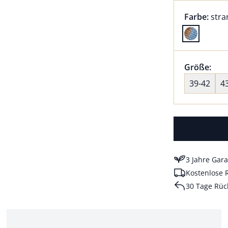
Farbauswah
aktu
Farbe:
str
Farbe stra
Größenaus
Größe:
nic
39-42
4
3 Jahre Gara
Kostenlose 
30 Tage Rüc