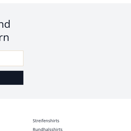
nd
rn
Streifenshirts
Rundhalsshirts