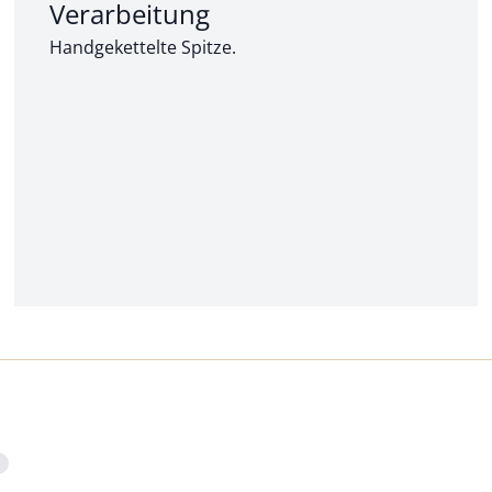
Abschnitt 2 von 3:
Verarbeitung
Handgekettelte Spitze.