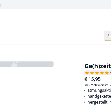
g
Su
Ge(h)zei
€
15,95
inkl. Mehrwertsteu
atmungsakt
handgekettel
hergestellt i