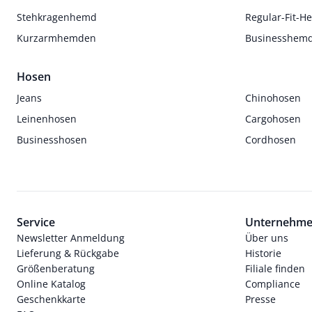
Stehkragenhemd
Regular-Fit-
Kurzarmhemden
Businesshem
Hosen
Jeans
Chinohosen
Leinenhosen
Cargohosen
Businesshosen
Cordhosen
Service
Unternehm
Newsletter Anmeldung
Über uns
Lieferung & Rückgabe
Historie
Größenberatung
Filiale finden
Online Katalog
Compliance
Geschenkkarte
Presse