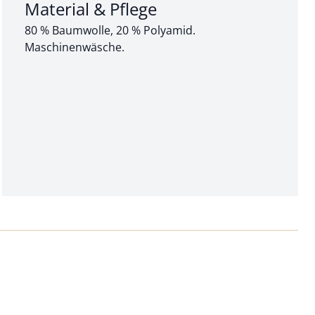
Abschnitt 3 von 3:
Material & Pflege
80 % Baumwolle, 20 % Polyamid.
Maschinenwäsche.