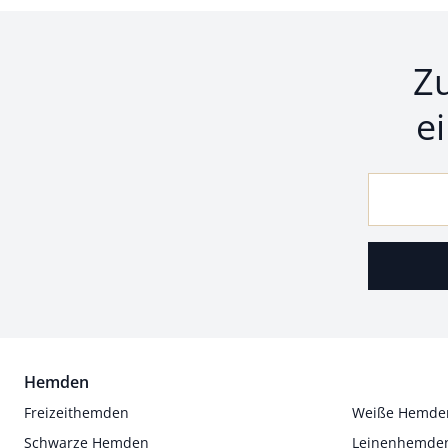
Z
e
Hemden
Freizeithemden
Weiße Hemde
Schwarze Hemden
Leinenhemde