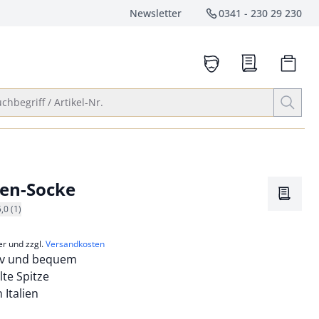
Newsletter
0341 - 230 29 230
Service-Hotlin
anrufen
Suche öffnen
chbegriff / Artikel-Nr.
ten-Socke
Merkze
5,0 (1)
er und zzgl.
Versandkosten
iv und bequem
te Spitze
n Italien