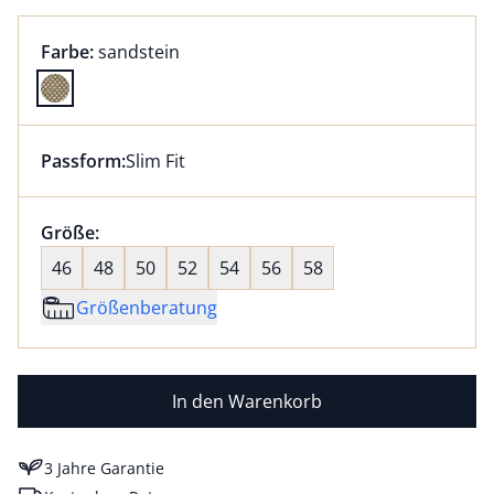
Farbauswahl:
aktuell ausgewählt:
Farbe:
sandstein
Farbe sandstein ausgewählt
Passform:
Slim Fit
Dieser Artikel hat die Passform Slim Fit. für Informat
Größenauswahl:
Größe:
nichts ausgewählt
46
48
50
52
54
56
58
Größenberatung
In den Warenkorb
3 Jahre Garantie