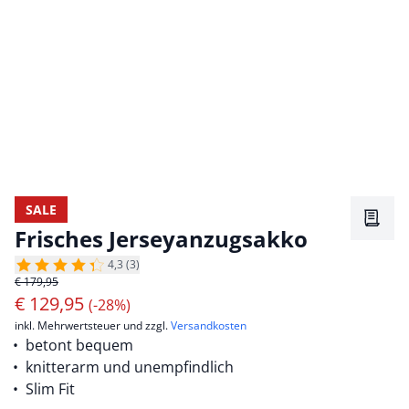
SALE
Merkz
Frisches Jerseyanzugsakko
4,3 (3)
€ 179,95
€
129,95
(-28%)
inkl. Mehrwertsteuer und zzgl.
Versandkosten
betont bequem
knitterarm und unempfindlich
Slim Fit