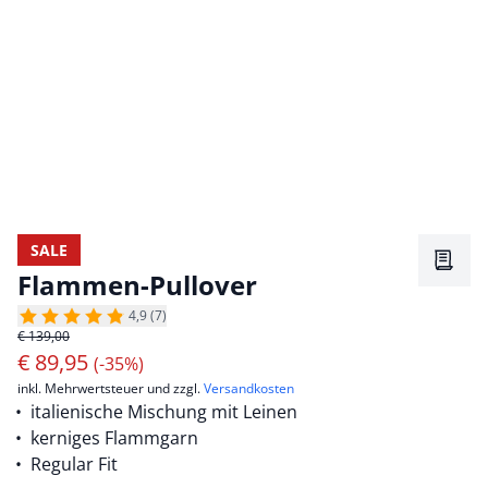
SALE
Merkz
Flammen-Pullover
4,9 (7)
€ 139,00
€
89,95
(-35%)
inkl. Mehrwertsteuer und zzgl.
Versandkosten
italienische Mischung mit Leinen
kerniges Flammgarn
Regular Fit