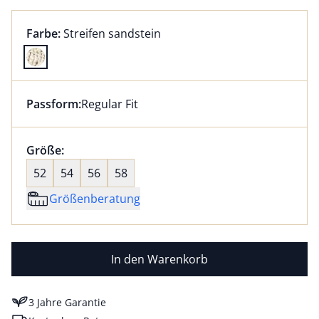
Farbauswahl:
aktuell ausgewählt:
Farbe:
Streifen sandstein
Farbe Streifen sandstein ausgewählt
Passform:
Regular Fit
Dieser Artikel hat die Passform Regular Fit. für Infor
Größenauswahl:
Größe:
nichts ausgewählt
52
54
56
58
Größenberatung
In den Warenkorb
3 Jahre Garantie