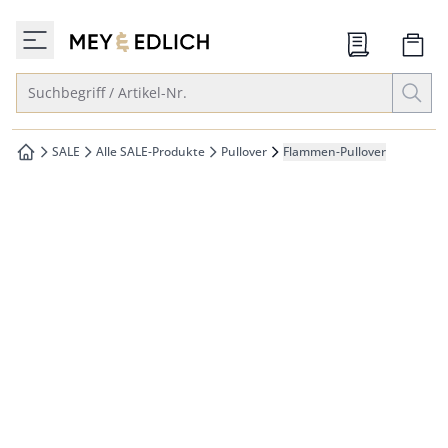
che springen
zur Startseite
vigation springen
Suche öffnen
Suchbegriff / Artikel-Nr.
inhalt springen
oter springen
SALE
Alle SALE-Produkte
Pullover
Flammen-Pullover
zur Startseite
hnellanmeldung springen