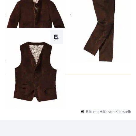
Cordanzugsakko
Cordanzughose
€ 249,00
€ 129,95
Passform Regular Fit.
Regular Fit
Merkzettel
Ernst-Mey-
Cordanzugweste
€ 129,95
AI
Bild mit Hilfe von KI erstellt