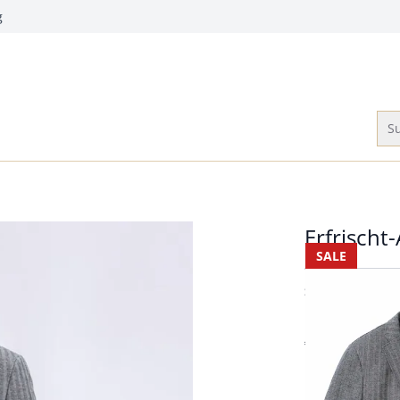
g
Su
Erfrischt
SALE
Passform Slim 
Slim Fit
Erfrischt-Anz
€ 139,95