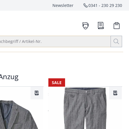
Newsletter
0341 - 230 29 230
Service-Hotlin
anrufen
Suche öffnen
chbegriff / Artikel-Nr.
-Anzug
SALE
Fit.
Passform Slim Fit.
Slim Fit
Merkzettel
Merkze
ugsakko
Erfrischt-Anzughose
€ 79,95