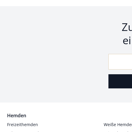
Z
e
Hemden
Freizeithemden
Weiße Hemde