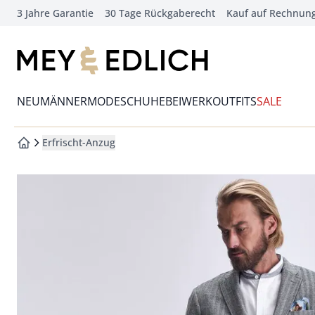
3 Jahre Garantie
30 Tage Rückgaberecht
Kauf auf Rechnun
che springen
vigation springen
zur Startseite
inhalt springen
Wechsel in das Menü mit Pfeil-Runter Taste
oter springen
NEU
MÄNNERMODE
SCHUHE
BEIWERK
OUTFITS
SALE
hnellanmeldung springen
Erfrischt-Anzug
zur Startseite