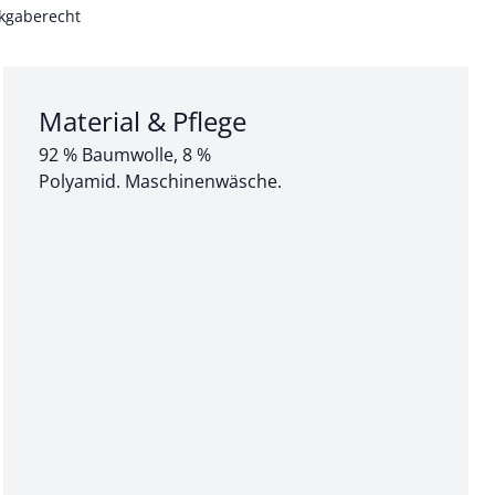
kgaberecht
Abschnitt 3 von 3:
Material & Pflege
92 % Baumwolle, 8 %
Polyamid. Maschinenwäsche.