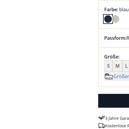
Farbauswah
aktu
Farbe:
bla
Farbe blau
Passform:
R
Dieser Arti
Größenaus
Größe:
nic
S
M
L
Größe
3 Jahre Gara
Kostenlose 