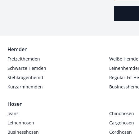
Hemden
Freizeithemden
Weiße Hemde
Schwarze Hemden
Leinenhemde
Stehkragenhemd
Regular-Fit-
Kurzarmhemden
Businesshem
Hosen
Jeans
Chinohosen
Leinenhosen
Cargohosen
Businesshosen
Cordhosen