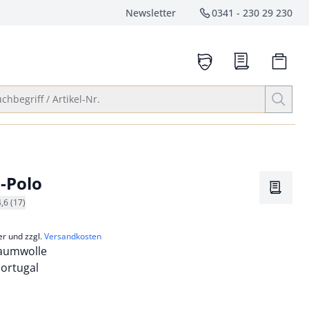
Newsletter
0341 - 230 29 230
Service-Hotlin
anrufen
Suche öffnen
chbegriff / Artikel-Nr.
l-Polo
Merkze
4,6 (17)
er und zzgl.
Versandkosten
 Baumwolle
Portugal