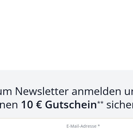
um Newsletter anmelden u
inen
10 € Gutschein
siche
**
E-Mail-Adresse *