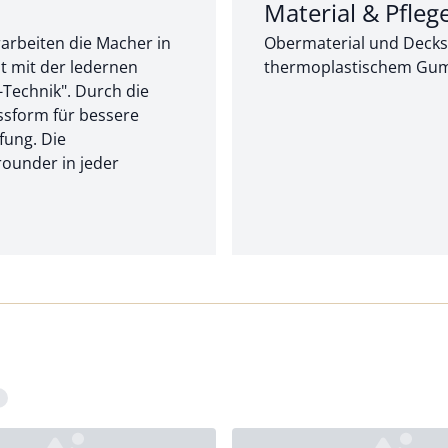
Abschnitt 2 von 2:
Material & Pfleg
arbeiten die Macher in
Obermaterial und Deckso
st mit der ledernen
thermoplastischem Gumm
-Technik". Durch die
ssform für bessere
fung. Die
ounder in jeder