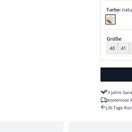
Farbauswah
aktu
Farbe:
nat
Farbe natu
Größenaus
Größe:
nic
40
41
3 Jahre Gara
Kostenlose 
30 Tage Rüc