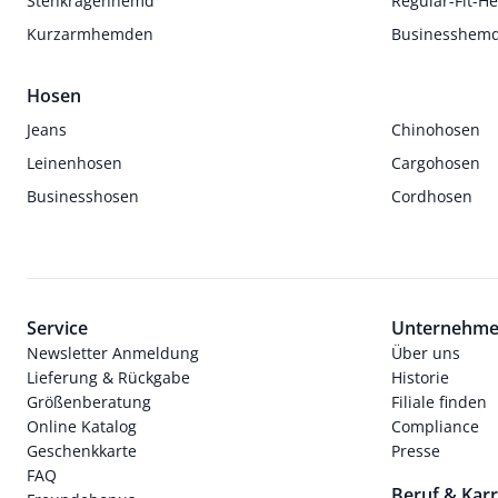
Stehkragenhemd
Regular-Fit-
Kurzarmhemden
Businesshem
Hosen
Jeans
Chinohosen
Leinenhosen
Cargohosen
Businesshosen
Cordhosen
Service
Unternehm
Newsletter Anmeldung
Über uns
Lieferung & Rückgabe
Historie
Größenberatung
Filiale finden
Online Katalog
Compliance
Geschenkkarte
Presse
FAQ
Beruf & Karr