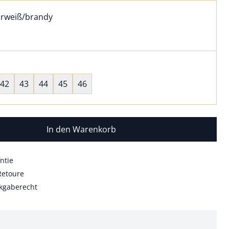
l:
ell ausgewählt:
urweiß/brandy
rweiß/brandy ausgewählt
wahl:
hts ausgewählt
42
43
44
45
46
In den Warenkorb
ntie
Retoure
kgaberecht