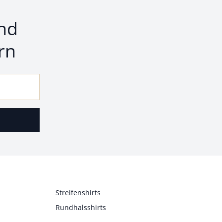
nd
rn
Streifenshirts
Rundhalsshirts