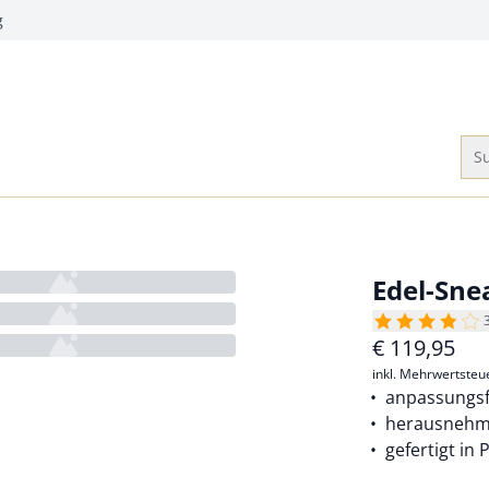
g
Su
Edel-Sne
€
119,95
inkl. Mehrwertsteu
anpassungsf
herausnehm
gefertigt in 