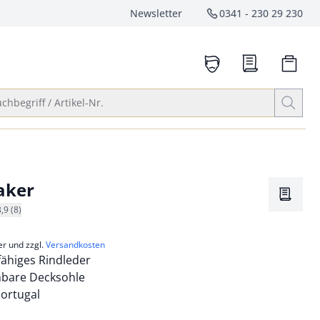
Newsletter
0341 - 230 29 230
Service-Hotlin
anrufen
Suche öffnen
chbegriff / Artikel-Nr.
aker
Merkze
3,9 (8)
er und zzgl.
Versandkosten
ähiges Rindleder
bare Decksohle
Portugal