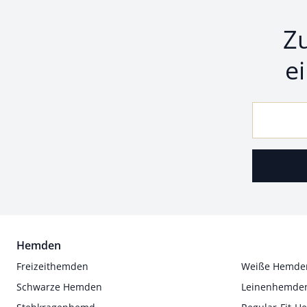
Z
e
Hemden
Freizeithemden
Weiße Hemde
Schwarze Hemden
Leinenhemde