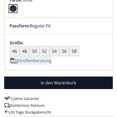
Farbe:
tinte
Farbe tinte ausgewählt
Passform:
Regular Fit
Dieser Artikel hat die Passform Regular Fit. für Infor
Größenauswahl:
Größe:
nichts ausgewählt
46
48
50
52
54
56
58
Größenberatung
In den Warenkorb
3 Jahre Garantie
Kostenlose Retoure
30 Tage Rückgaberecht