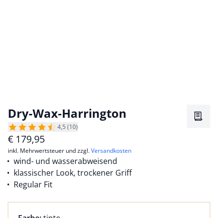
Dry-Wax-Harrington
Merkz
4,5 (10)
€
179,95
inkl. Mehrwertsteuer und zzgl.
Versandkosten
wind- und wasserabweisend
klassischer Look, trockener Griff
Regular Fit
Farbauswahl:
aktuell ausgewählt: