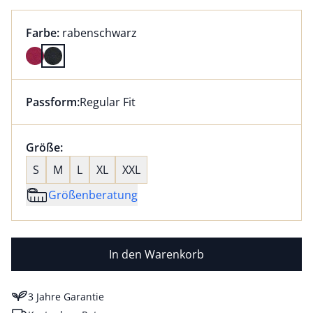
Farbauswahl:
aktuell ausgewählt:
Farbe:
rabenschwarz
Farbe rabenschwarz ausgewählt
Passform:
Regular Fit
Dieser Artikel hat die Passform Regular Fit. für Infor
Größenauswahl:
Größe:
nichts ausgewählt
S
M
L
XL
XXL
Größenberatung
In den Warenkorb
3 Jahre Garantie