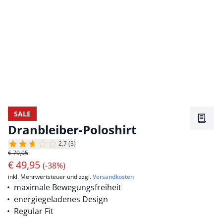
SALE
Merkz
Dranbleiber-Poloshirt
2,7 (3)
€ 79,95
€
49,95
(-38%)
inkl. Mehrwertsteuer und zzgl.
Versandkosten
maximale Bewegungsfreiheit
energiegeladenes Design
Regular Fit