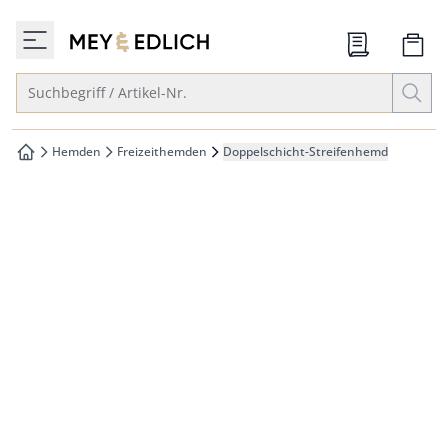
che springen
zur Startseite
vigation springen
Suche öffnen
Suchbegriff / Artikel-Nr.
inhalt springen
oter springen
Hemden
Freizeithemden
Doppelschicht-Streifenhemd
zur Startseite
hnellanmeldung springen