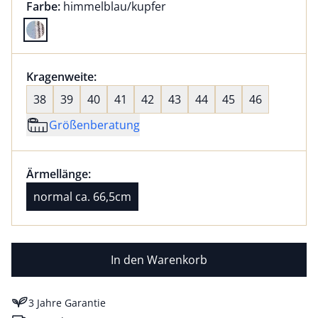
Farbauswahl:
aktuell ausgewählt:
Farbe:
himmelblau/kupfer
Farbe himmelblau/kupfer ausgewählt
Größenauswahl:
Kragenweite:
nichts ausgewählt
38
39
40
41
42
43
44
45
46
Größenberatung
Größenauswahl:
Ärmellänge normal ca. 66,5cm ausgewählt
Ärmellänge:
aktuell ausgewählt: normal ca. 66,5cm
normal ca. 66,5cm
In den Warenkorb
3 Jahre Garantie