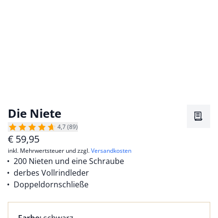
Die Niete
Merkz
4,7 (89)
€
59,95
inkl. Mehrwertsteuer und zzgl.
Versandkosten
200 Nieten und eine Schraube
derbes Vollrindleder
Doppeldornschließe
Farbauswahl:
aktuell ausgewählt: