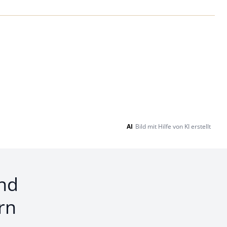
Loading...
AI
Bild mit Hilfe von KI erstellt
nd
rn