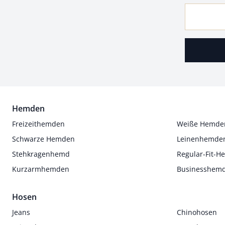
Hemden
Freizeithemden
Weiße Hemde
Schwarze Hemden
Leinenhemde
Stehkragenhemd
Regular-Fit-
Kurzarmhemden
Businesshem
Hosen
Jeans
Chinohosen