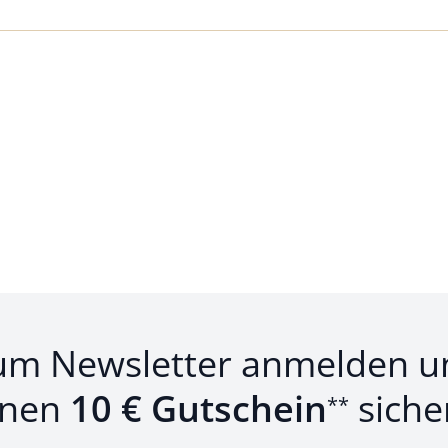
Loading...
um Newsletter anmelden u
inen
10 € Gutschein
siche
**