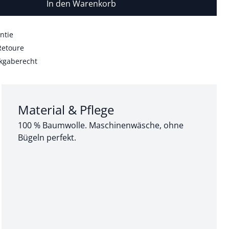
In den Warenkorb
ntie
Retoure
kgaberecht
Abschnitt 3 von 3:
Material & Pflege
100 % Baumwolle. Maschinenwäsche, ohne
Bügeln perfekt.