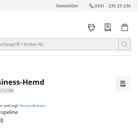
Newsletter
0341 - 230 29 230
Service-Hotlin
anrufen
Suche öffnen
chbegriff / Artikel-Nr.
siness-Hemd
Merkze
4,7 (155)
er und zzgl.
Versandkosten
Popeline
ig