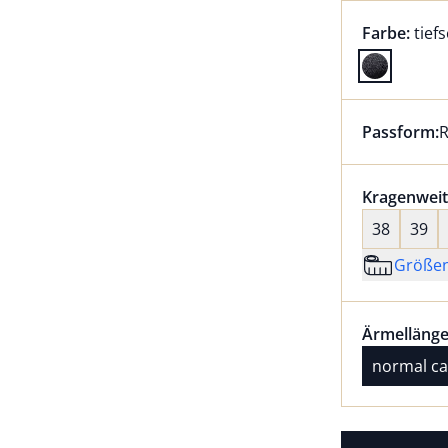
Farbauswah
aktu
Farbe:
tief
Farbe tief
Passform:
R
Dieser Arti
Größenaus
Kragenweit
38
39
Größe
Größenaus
Ärmellänge
Ärmellänge
normal ca