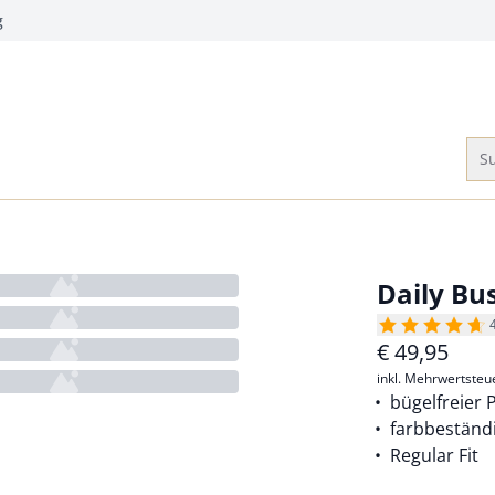
g
Su
Daily Bu
€
49,95
inkl. Mehrwertsteu
bügelfreier 
farbbeständ
Regular Fit