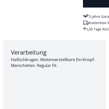
3 Jahre Gara
Kostenlose 
30 Tage Rüc
Abschnitt 2 von 3:
Verarbeitung
Haifischkragen. Weitenverstellbare Ein-Knopf-
Manschetten. Regular Fit.