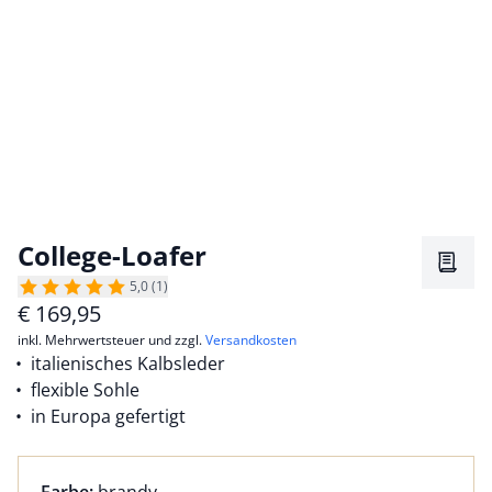
College-Loafer
Merkz
5,0 (1)
€
169,95
inkl. Mehrwertsteuer und zzgl.
Versandkosten
italienisches Kalbsleder
flexible Sohle
in Europa gefertigt
Farbauswahl:
aktuell ausgewählt: