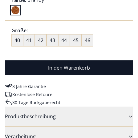
Farbe:
brandy
Farbe brandy ausgewählt
Größenauswahl:
Größe:
nichts ausgewählt
40
41
42
43
44
45
46
In den Warenkorb
3 Jahre Garantie
Kostenlose Retoure
30 Tage Rückgaberecht
Produktbeschreibung
Verarbeitung