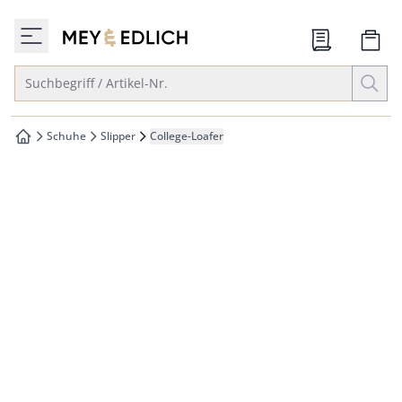
che springen
zur Startseite
vigation springen
Suche öffnen
Suchbegriff / Artikel-Nr.
inhalt springen
oter springen
Schuhe
Slipper
College-Loafer
zur Startseite
hnellanmeldung springen