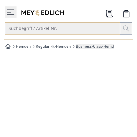
che springen
zur Startseite
vigation springen
Suche öffnen
Suchbegriff / Artikel-Nr.
inhalt springen
oter springen
Hemden
Regular Fit-Hemden
Business-Class-Hemd
zur Startseite
hnellanmeldung springen