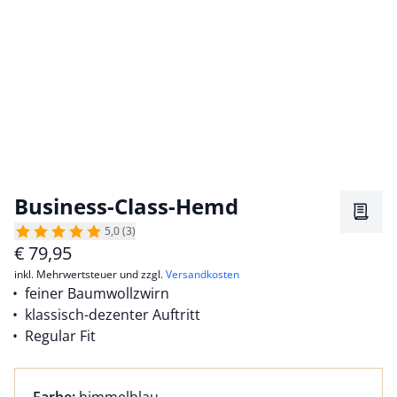
Business-Class-Hemd
Merkz
5,0 (3)
€
79,95
inkl. Mehrwertsteuer und zzgl.
Versandkosten
feiner Baumwollzwirn
klassisch-dezenter Auftritt
Regular Fit
Farbauswahl:
aktuell ausgewählt: