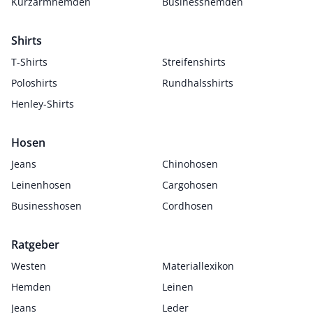
Kurzarmhemden
Businesshemden
Shirts
T-Shirts
Streifenshirts
Poloshirts
Rundhalsshirts
Henley-Shirts
Hosen
Jeans
Chinohosen
Leinenhosen
Cargohosen
Businesshosen
Cordhosen
Ratgeber
Westen
Materiallexikon
Hemden
Leinen
Jeans
Leder