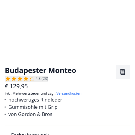
Budapester Monteo
Merkz
4,3 (23)
€
129,95
inkl. Mehrwertsteuer und zzgl.
Versandkosten
hochwertiges Rindleder
Gummisohle mit Grip
von Gordon & Bros
Farbauswahl:
aktuell ausgewählt: