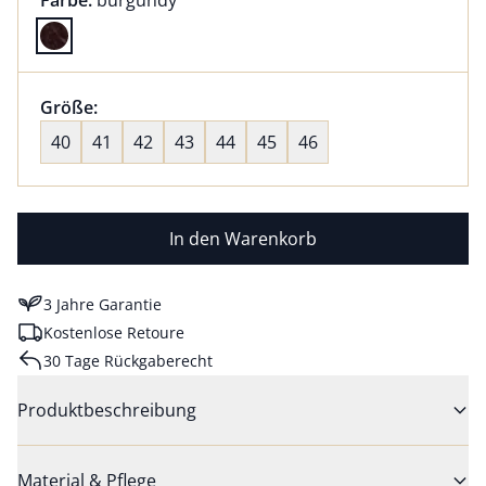
Farbe:
burgundy
Farbe burgundy ausgewählt
Größenauswahl:
Größe:
nichts ausgewählt
40
41
42
43
44
45
46
In den Warenkorb
3 Jahre Garantie
Kostenlose Retoure
30 Tage Rückgaberecht
Produktbeschreibung
Material & Pflege