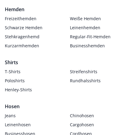
Hemden
Freizeithemden
Weiße Hemden
Schwarze Hemden
Leinenhemden
Stehkragenhemd
Regular-Fit-Hemden
Kurzarmhemden
Businesshemden
Shirts
T-Shirts
Streifenshirts
Poloshirts
Rundhalsshirts
Henley-Shirts
Hosen
Jeans
Chinohosen
Leinenhosen
Cargohosen
Businesshosen
Cordhosen