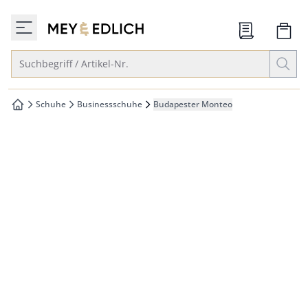
che springen
zur Startseite
vigation springen
Suche öffnen
Suchbegriff / Artikel-Nr.
inhalt springen
oter springen
Schuhe
Businessschuhe
Budapester Monteo
zur Startseite
hnellanmeldung springen