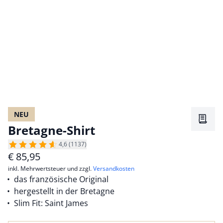
NEU
Merkz
Bretagne-Shirt
4,6 (1137)
€
85,95
inkl. Mehrwertsteuer und zzgl.
Versandkosten
das französische Original
hergestellt in der Bretagne
Slim Fit: Saint James