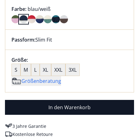
Farbauswahl:
aktuell ausgewählt:
Farbe:
blau/weiß
Farbe blau/weiß ausgewählt
Passform:
Slim Fit
Dieser Artikel hat die Passform Slim Fit. für Informat
Größenauswahl:
Größe:
nichts ausgewählt
S
M
L
XL
XXL
3XL
Größenberatung
In den Warenkorb
3 Jahre Garantie
Kostenlose Retoure