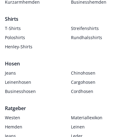
Kurzarmhemden
Businesshemden
Shirts
T-Shirts
Streifenshirts
Poloshirts
Rundhalsshirts
Henley-Shirts
Hosen
Jeans
Chinohosen
Leinenhosen
Cargohosen
Businesshosen
Cordhosen
Ratgeber
Westen
Materiallexikon
Hemden
Leinen
Jeans
Leder