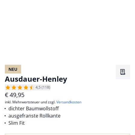
NEU
Merkz
Ausdauer-Henley
4,5 (118)
€
49,95
inkl. Mehrwertsteuer und zzgl.
Versandkosten
dichter Baumwollstoff
ausgefranste Rollkante
Slim Fit