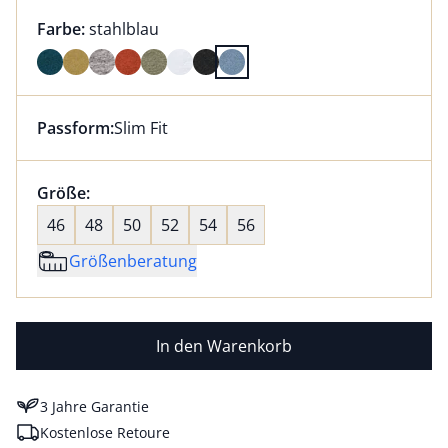
Farbauswahl:
aktuell ausgewählt:
Farbe:
stahlblau
Farbe stahlblau ausgewählt
Passform:
Slim Fit
Dieser Artikel hat die Passform Slim Fit. für Informat
Größenauswahl:
Größe:
nichts ausgewählt
46
48
50
52
54
56
Größenberatung
In den Warenkorb
3 Jahre Garantie
Kostenlose Retoure