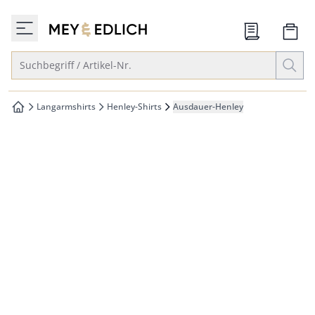
che springen
zur Startseite
vigation springen
Suche öffnen
Suchbegriff / Artikel-Nr.
inhalt springen
oter springen
Langarmshirts
Henley-Shirts
Ausdauer-Henley
zur Startseite
hnellanmeldung springen