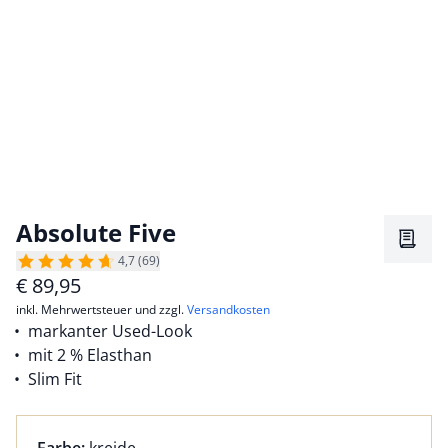
Absolute Five
Merkz
4,7 (69)
€
89,95
inkl. Mehrwertsteuer und zzgl.
Versandkosten
markanter Used-Look
mit 2 % Elasthan
Slim Fit
Farbauswahl:
aktuell ausgewählt: