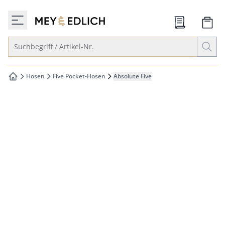
che springen
zur Startseite
vigation springen
Suche öffnen
Suchbegriff / Artikel-Nr.
inhalt springen
oter springen
Hosen
Five Pocket-Hosen
Absolute Five
zur Startseite
hnellanmeldung springen