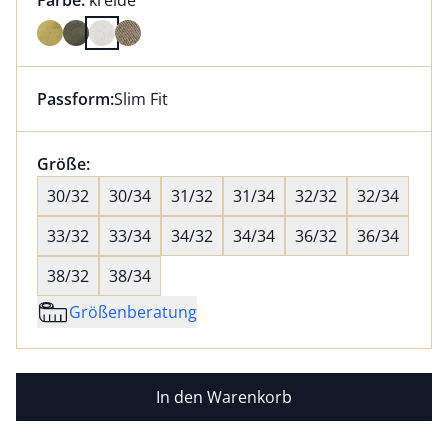
Farbe:
kreide
Farbe kreide ausgewählt
Passform:
Slim Fit
Dieser Artikel hat die Passform Slim Fit. für Informat
Größenauswahl:
Größe:
nichts ausgewählt
30/32
30/34
31/32
31/34
32/32
32/34
33/32
33/34
34/32
34/34
36/32
36/34
38/32
38/34
Größenberatung
In den Warenkorb