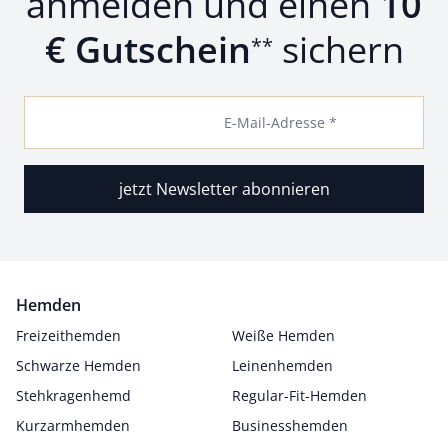
anmelden und einen
10
€ Gutschein
sichern
**
E-Mail-Adresse *
jetzt Newsletter abonnieren
Hemden
Freizeithemden
Weiße Hemden
Schwarze Hemden
Leinenhemden
Stehkragenhemd
Regular-Fit-Hemden
Kurzarmhemden
Businesshemden