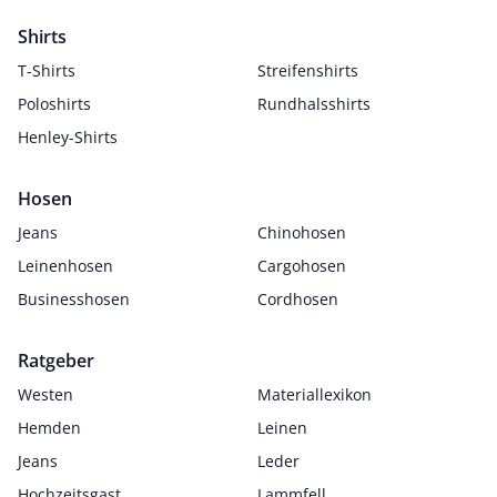
Shirts
T-Shirts
Streifenshirts
Poloshirts
Rundhalsshirts
Henley-Shirts
Hosen
Jeans
Chinohosen
Leinenhosen
Cargohosen
Businesshosen
Cordhosen
Ratgeber
Westen
Materiallexikon
Hemden
Leinen
Jeans
Leder
Hochzeitsgast
Lammfell