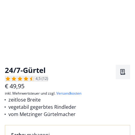
24/7-Gürtel
Merkz
4,5 (12)
€
49,95
inkl. Mehrwertsteuer und zzgl.
Versandkosten
zeitlose Breite
vegetabil gegerbtes Rindleder
vom Metzinger Gürtelmacher
Farbauswahl:
aktuell ausgewählt: