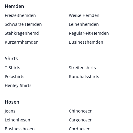
Hemden
Freizeithemden
Weiße Hemden
Schwarze Hemden
Leinenhemden
Stehkragenhemd
Regular-Fit-Hemden
Kurzarmhemden
Businesshemden
Shirts
T-Shirts
Streifenshirts
Poloshirts
Rundhalsshirts
Henley-Shirts
Hosen
Jeans
Chinohosen
Leinenhosen
Cargohosen
Businesshosen
Cordhosen