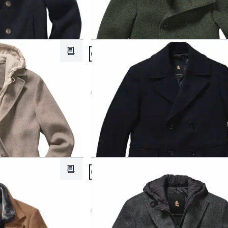
Artikel 14 von 24.
Merkzettel
Passform Regular Fit.
Regular Fit
Caban Longone
€ 349,00
Artikel 17 von 24.
Merkzettel
Passform Regular Fit.
Regular Fit
Chesterfield Plusminus-Mantel
€ 279,00