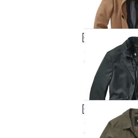
Artikel 19 von 24.
Passform Regular Fit.
Regular Fit
Streifzug-Mantel
€ 279,00
Artikel 22 von 24.
Passform Regular Fit.
Regular Fit
390-Gramm-Mantel
€ 199,95