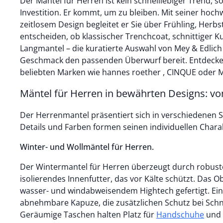
Der Mantel für Herren ist kein schnelllebiger Trend, s
Investition. Er kommt, um zu bleiben. Mit seiner hoc
zeitlosem Design begleitet er Sie über Frühling, Herbs
entscheiden, ob klassischer Trenchcoat, schnittiger 
Langmantel – die kuratierte Auswahl von Mey & Edlich 
Geschmack den passenden Überwurf bereit. Entdecken
beliebten Marken wie hannes roether , CINQUE oder M
Mäntel für Herren in bewährten Designs: von
Der Herrenmantel präsentiert sich in verschiedenen St
Details und Farben formen seinen individuellen Chara
Winter- und Wollmäntel für Herren.
Der Wintermantel für Herren überzeugt durch robuste
isolierendes Innenfutter, das vor Kälte schützt. Das O
wasser- und windabweisendem Hightech gefertigt. Ein
abnehmbare Kapuze, die zusätzlichen Schutz bei Schn
Geräumige Taschen halten Platz für
Handschuhe
und andere Essentials bereit.