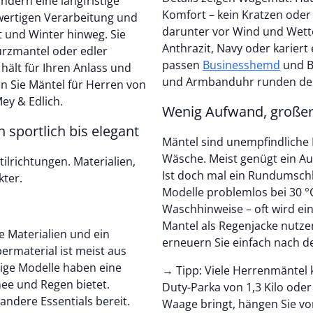
ondern eine langfristige
Komfort – kein Kratzen oder
hwertigen Verarbeitung und
darunter vor Wind und Wett
t und Winter hinweg. Sie
Anthrazit, Navy oder karier
Kurzmantel oder edler
passen
Businesshemd
und B
hält für Ihren Anlass und
und Armbanduhr runden den
 Sie Mäntel für Herren von
ey & Edlich.
Wenig Aufwand, großer E
 sportlich bis elegant
Mäntel sind unempfindliche 
Wäsche. Meist genügt ein Au
ilrichtungen. Materialien,
Ist doch mal ein Rundumschl
kter.
Modelle problemlos bei 30 °
Waschhinweise – oft wird ei
Mantel als Regenjacke nutzen
 Materialien und ein
erneuern Sie einfach nach 
bermaterial ist meist aus
ige Modelle haben eine
→ Tipp: Viele Herrenmäntel
ee und Regen bietet.
Duty-Parka von 1,3 Kilo oder
Waage bringt, hängen Sie vo