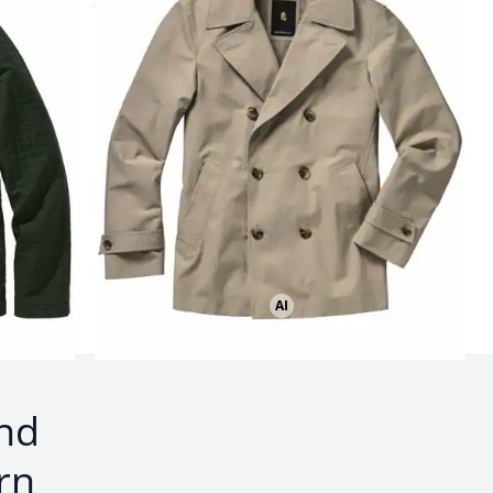
ab
€ 119,95
(-40%)
Seite 2
AI
Bild mit Hilfe von KI erstellt
nd
rn