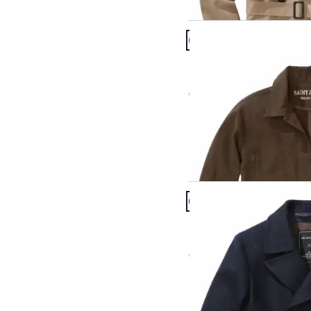
Artikel 7 von 24.
Passform Regular Fit.
Regular Fit
Fisherman-Jacket Sirocc
€ 139,95
Artikel 10 von 24.
Passform Regular Fit.
Regular Fit
Collab-Caban Galion
€ 499,00