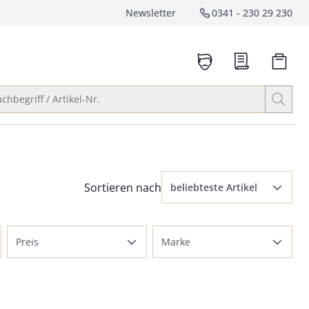
Newsletter
0341 - 230 29 230
Service-Hotlin
anrufen
Suche öffnen
chbegriff / Artikel-Nr.
Menü Sortierung: beliebteste Artikel ausge
Sortieren nach
beliebteste Artikel
beliebteste Artikel
Preis
Marke
Preis aufsteigend
bis 150 €
Lederwerk
Preis absteigend
bis 200 €
Mey & Edlich
Bewertungen