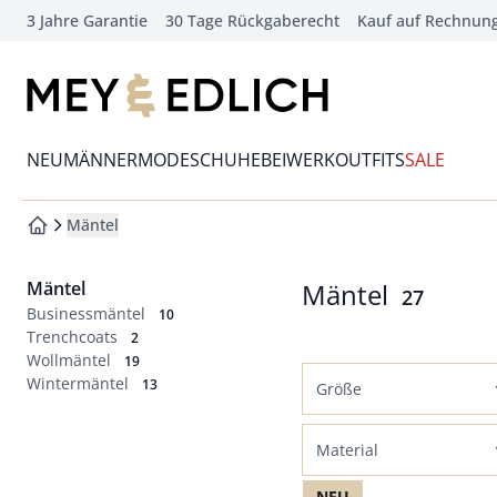
3 Jahre Garantie
30 Tage Rückgaberecht
Kauf auf Rechnun
che springen
vigation springen
zur Startseite
inhalt springen
Wechsel in das Menü mit Pfeil-Runter Taste
oter springen
NEU
MÄNNERMODE
SCHUHE
BEIWERK
OUTFITS
SALE
hnellanmeldung springen
Mäntel
zur Startseite
Mäntel
Mäntel
Ergebniss
27
Businessmäntel
10
Trenchcoats
2
Wollmäntel
19
Wintermäntel
13
Größe
Normalgrößen
Material
46
48
50
52
Baumwolle
NEU