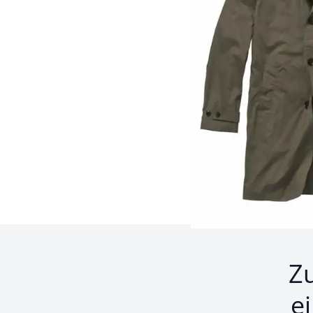
Seite 1 geladen. Zeige 
Z
e