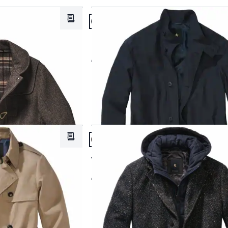
Artikel 2 von 24.
Braun
Abbrechen
Merkzettel
Passform Regular Fit.
Regular Fit
Grau
Light Coat
Grün
€ 249,00
Rot
Schwarz
Abbrechen
en
Artikel 5 von 24.
Merkzettel
Passform Regular Fit.
Regular Fit
Veranlagter Mantel
€ 299,00