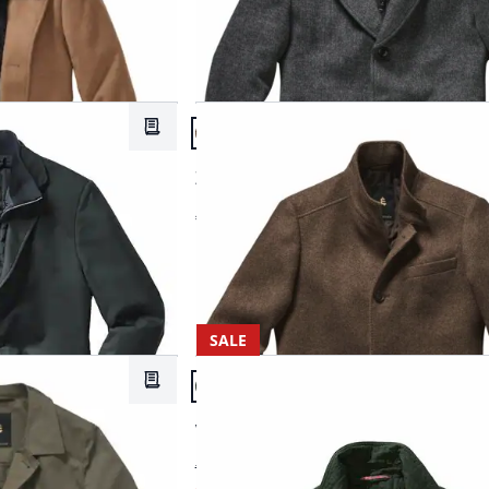
Artikel 20 von 24.
Merkzettel
Passform Regular Fit.
Regular Fit
Zweites-Leben-Mantel
€ 329,00
SALE
Artikel 23 von 24.
Merkzettel
Passform Regular Fit.
Regular Fit
Veste de Travail
€ 229,00