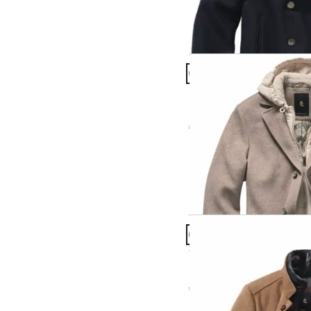
Artikel 13 von 24.
Passform Regular Fit.
Regular Fit
Cocooning-Mantel
€ 279,00
Artikel 16 von 24.
Passform Slim Fit.
Slim Fit
Gentlemans Mantel
€ 299,00