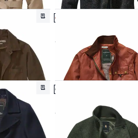
Artikel 8 von 24.
Merkzettel
Passform Regular Fit.
Regular Fit
o II
Collab Wax-Fieldjacket Bexley SE
€ 349,00
Artikel 11 von 24.
Merkzettel
Passform Regular Fit.
Regular Fit
Landgang-Caban
€ 249,00