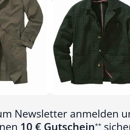
€ 159,95
(-30%)
Produkte 1 bis 24 von 27.
1
bis
24
von
27
Zurück
Weiter
zu 
um Newsletter anmelden u
inen
10 € Gutschein
siche
**