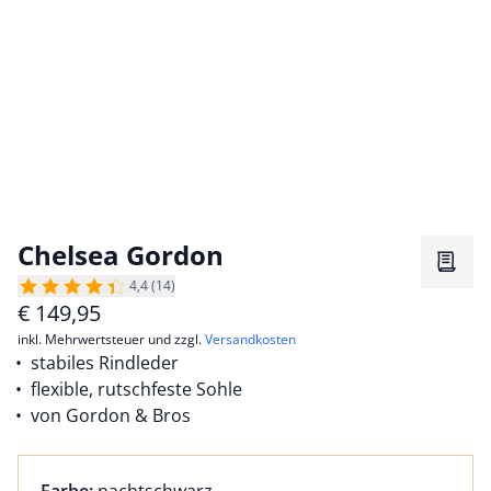
Chelsea Gordon
Merkz
4,4 (14)
€
149,95
inkl. Mehrwertsteuer und zzgl.
Versandkosten
stabiles Rindleder
flexible, rutschfeste Sohle
von Gordon & Bros
Farbauswahl:
aktuell ausgewählt: