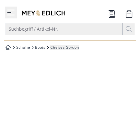
che springen
zur Startseite
vigation springen
Suche öffnen
Suchbegriff / Artikel-Nr.
inhalt springen
oter springen
Schuhe
Boots
Chelsea Gordon
zur Startseite
hnellanmeldung springen