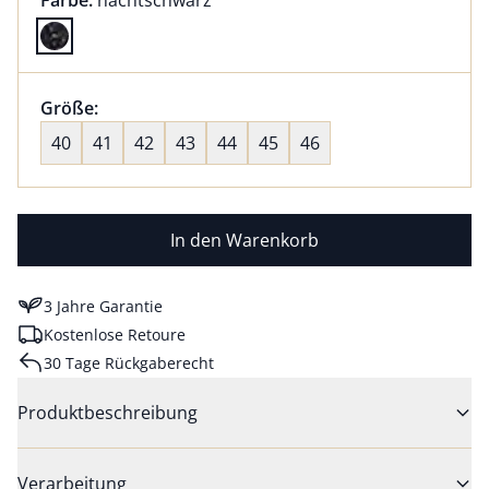
Farbe:
nachtschwarz
Farbe nachtschwarz ausgewählt
Größenauswahl:
Größe:
nichts ausgewählt
40
41
42
43
44
45
46
In den Warenkorb
3 Jahre Garantie
Kostenlose Retoure
30 Tage Rückgaberecht
Produktbeschreibung
Verarbeitung